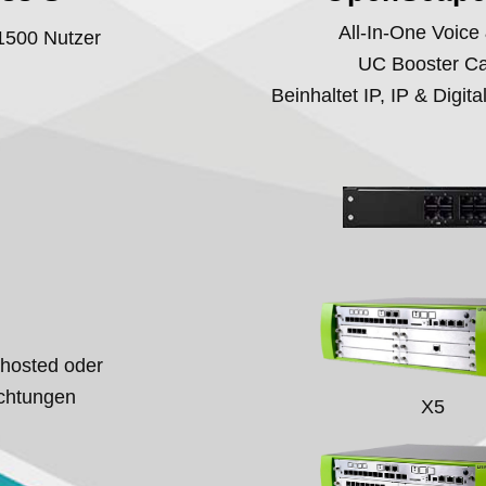
All-In-One Voice
 1500 Nutzer
UC Booster Ca
Beinhaltet IP, IP & Digi
 „hosted oder
ichtungen
X5